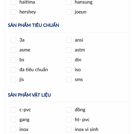
haitima
hansung
hershey
joeun
jpls
k-rain
SẢN PHẨM TIÊU CHUẨN
kizt
kosaplus
3a
ansi
minh hòa
ode
asme
astm
pmax
round star
bs
din
samwoo
sanwa
đa tiêu chuẩn
iso
shinyi
spiraxsarco
jis
sms
t-blue
tpc
unid
wise
SẢN PHẨM VẬT LIỆU
wonil
woteck
c-pvc
đồng
ydk
ynv
gang
ht- pvc
yongchuang
yoshitake
inox
inox vi sinh
zenner