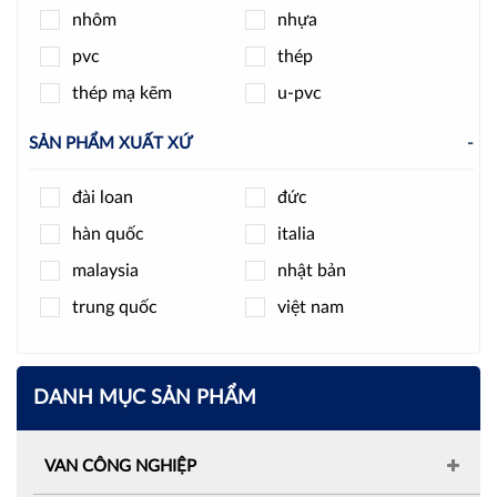
nhôm
nhựa
pvc
thép
thép mạ kẽm
u-pvc
SẢN PHẨM XUẤT XỨ
-
đài loan
đức
hàn quốc
italia
malaysia
nhật bản
trung quốc
việt nam
DANH MỤC SẢN PHẨM
VAN CÔNG NGHIỆP