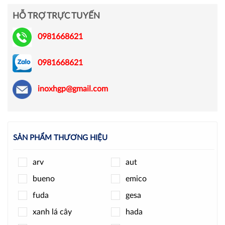
HỖ TRỢ TRỰC TUYẾN
0981668621
0981668621
inoxhgp@gmail.com
SẢN PHẨM THƯƠNG HIỆU
arv
aut
bueno
emico
fuda
gesa
xanh lá cây
hada