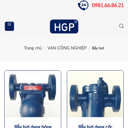
Skip
0981.66.86.21
to
content
Trang chủ
VAN CÔNG NGHIỆP
/
/
Bẫy hơi
Bẫy hơi dạng bóng
Bẫy hơi dạng cốc