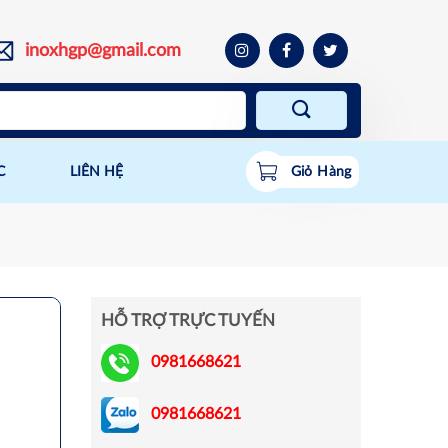
inoxhgp@gmail.com
C
LIÊN HỆ
Giỏ Hàng
HỖ TRỢ TRỰC TUYẾN
0981668621
0981668621