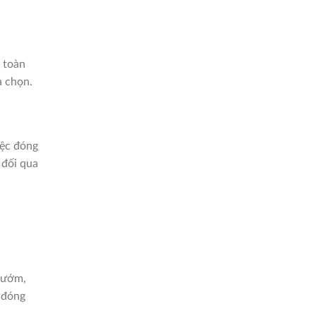
n toàn
a chọn.
iệc đóng
 đối qua
 bướm,
 đóng