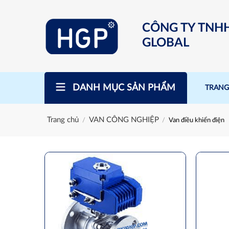
Skip
to
CÔNG TY TNH
content
GLOBAL
DANH MỤC SẢN PHẨM
TRANG
Trang chủ
VAN CÔNG NGHIỆP
/
/
Van điều khiển điện