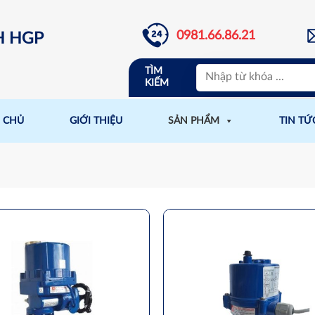
0981.66.86.21
H HGP
TÌM
KIẾM
 CHỦ
GIỚI THIỆU
SẢN PHẨM
TIN TỨ