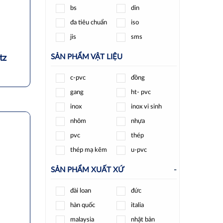
bs
din
shinyi
spiraxsarco
đa tiêu chuẩn
iso
t-blue
tpc
jis
sms
unid
wise
wonil
woteck
SẢN PHẨM VẬT LIỆU
tz
ydk
ynv
c-pvc
đồng
yongchuang
yoshitake
gang
ht- pvc
zenner
inox
inox vi sinh
nhôm
nhựa
pvc
thép
thép mạ kẽm
u-pvc
SẢN PHẨM XUẤT XỨ
-
đài loan
đức
hàn quốc
italia
malaysia
nhật bản