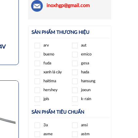
inoxhgp@gmail.com
SẢN PHẨM THƯƠNG HIỆU
arv
aut
24V
bueno
emico
fuda
gesa
xanh lá cây
hada
haitima
hansung
hershey
joeun
jpls
k-rain
kizt
kosaplus
SẢN PHẨM TIÊU CHUẨN
minh hòa
ode
3a
ansi
pmax
round star
asme
astm
samwoo
sanwa