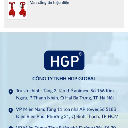
Van cổng tín hiệu điện
CÔNG TY TNHH HGP GLOBAL
Trụ sở chính: Tầng 2, tập thể animex ,Số 156 Kim
Ngưu, P Thanh Nhàn, Q Hai Bà Trưng, TP Hà Nội
VP Miền Nam: Tầng 11 tòa nhà AP tower,Số 518B
Điện Biên Phủ, Phường 21, Q Bình Thạch, TP HCM
VP Miền Trung: Tầng 9 tòa nhà Đường Việt, Số 30