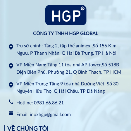
CÔNG TY TNHH HGP GLOBAL
Trụ sở chính: Tầng 2, tập thể animex ,Số 156 Kim
Ngưu, P Thanh Nhàn, Q Hai Bà Trưng, TP Hà Nội
VP Miền Nam: Tầng 11 tòa nhà AP tower,Số 518B
Điện Biên Phủ, Phường 21, Q Bình Thạch, TP HCM
VP Miền Trung: Tầng 9 tòa nhà Đường Việt, Số 30
Nguyễn Hữu Thọ, Q Hải Châu, TP Đà Nẵng
Hotline: 0981.66.86.21
Email: inoxhgp@gmail.com
VỀ CHÚNG TÔI