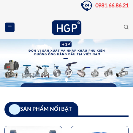
Skip
0981.66.86.21
to
content
SẢN PHẨM NỔI BẬT