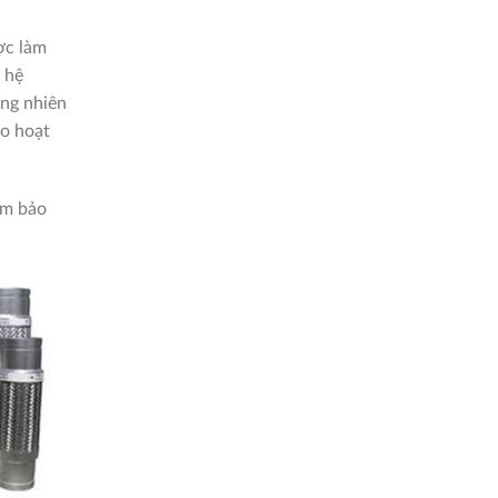
ợc làm
c hệ
ơng nhiên
ao hoạt
ảm bảo