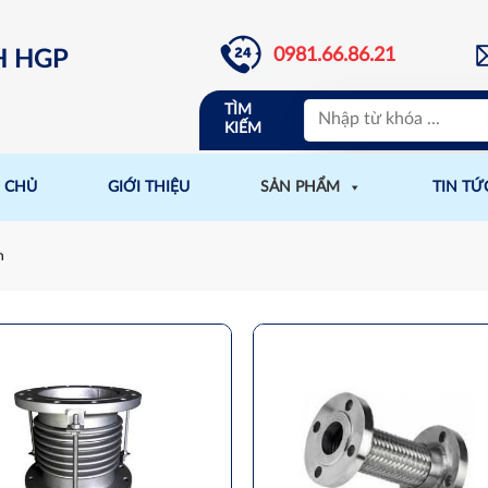
0981.66.86.21
H HGP
TÌM
KIẾM
 CHỦ
GIỚI THIỆU
SẢN PHẨM
TIN TỨ
m