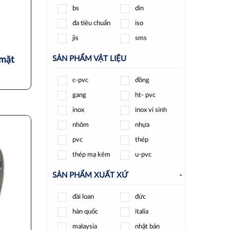
bs
din
shinyi
spiraxsarco
đa tiêu chuẩn
iso
t-blue
tpc
jis
sms
unid
wise
wonil
woteck
SẢN PHẨM VẬT LIỆU
mặt
ydk
ynv
c-pvc
đồng
yongchuang
yoshitake
gang
ht- pvc
zenner
inox
inox vi sinh
nhôm
nhựa
pvc
thép
thép mạ kẽm
u-pvc
SẢN PHẨM XUẤT XỨ
-
đài loan
đức
hàn quốc
italia
malaysia
nhật bản