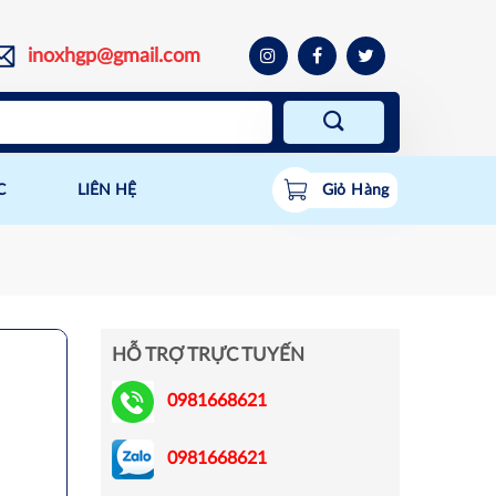
inoxhgp@gmail.com
C
LIÊN HỆ
Giỏ Hàng
HỖ TRỢ TRỰC TUYẾN
0981668621
0981668621