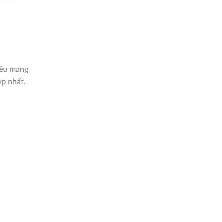
 đều mang
ợp nhất.