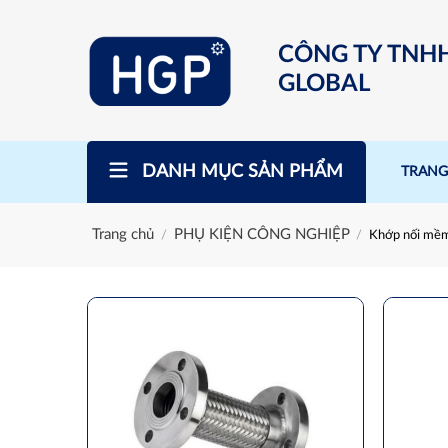
Skip
to
CÔNG TY TNH
content
GLOBAL
DANH MỤC SẢN PHẨM
TRANG
Trang chủ
PHỤ KIỆN CÔNG NGHIỆP
/
/
Khớp nối mề