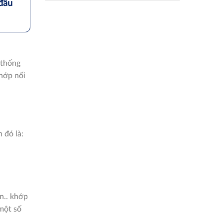
đầu
 thống
khớp nối
 đó là:
n.. khớp
một số