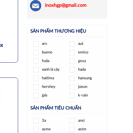
inoxhgp@gmail.com
SẢN PHẨM THƯƠNG HIỆU
arv
aut
ox
bueno
emico
fuda
gesa
xanh lá cây
hada
haitima
hansung
hershey
joeun
jpls
k-rain
kizt
kosaplus
SẢN PHẨM TIÊU CHUẨN
minh hòa
ode
3a
ansi
pmax
round star
asme
astm
samwoo
sanwa