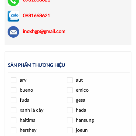
0981668621
0981668621
inoxhgp@gmail.com
SẢN PHẨM THƯƠNG HIỆU
arv
aut
bueno
emico
fuda
gesa
xanh lá cây
hada
haitima
hansung
hershey
joeun