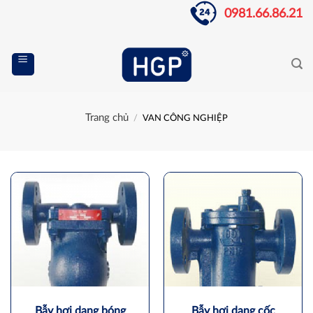
Skip
0981.66.86.21
to
content
Trang chủ
/
VAN CÔNG NGHIỆP
Bẫy hơi dạng bóng
Bẫy hơi dạng cốc