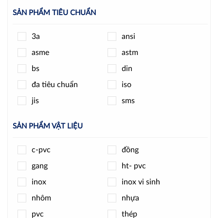
jpls
k-rain
SẢN PHẨM TIÊU CHUẨN
kizt
kosaplus
3a
ansi
minh hòa
ode
asme
astm
pmax
round star
bs
din
samwoo
sanwa
đa tiêu chuẩn
iso
shinyi
spiraxsarco
jis
sms
t-blue
tpc
unid
wise
SẢN PHẨM VẬT LIỆU
wonil
woteck
c-pvc
đồng
ydk
ynv
gang
ht- pvc
yongchuang
yoshitake
inox
inox vi sinh
zenner
nhôm
nhựa
pvc
thép