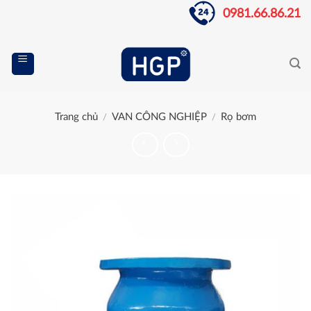
Skip
0981.66.86.21
to
content
Trang chủ
VAN CÔNG NGHIỆP
Rọ bơm
/
/