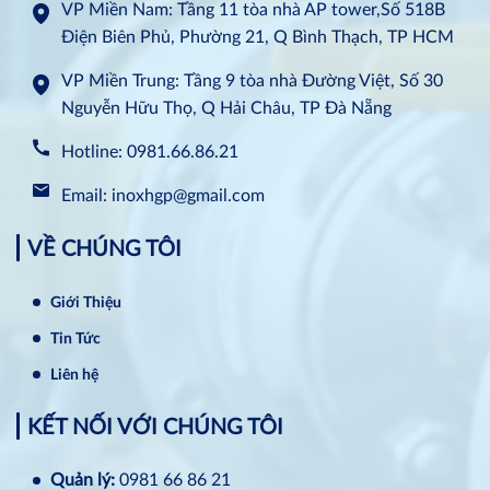
VP Miền Nam: Tầng 11 tòa nhà AP tower,Số 518B
Điện Biên Phủ, Phường 21, Q Bình Thạch, TP HCM
VP Miền Trung: Tầng 9 tòa nhà Đường Việt, Số 30
Nguyễn Hữu Thọ, Q Hải Châu, TP Đà Nẵng
Hotline: 0981.66.86.21
Email: inoxhgp@gmail.com
VỀ CHÚNG TÔI
Giới Thiệu
Tin Tức
Liên hệ
KẾT NỐI VỚI CHÚNG TÔI
Quản lý:
0981 66 86 21