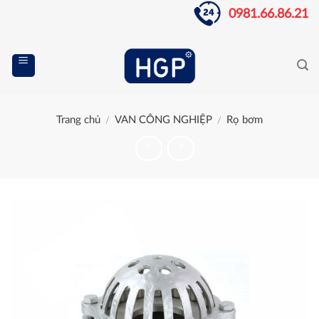
Skip
0981.66.86.21
to
content
Trang chủ
VAN CÔNG NGHIỆP
Rọ bơm
/
/