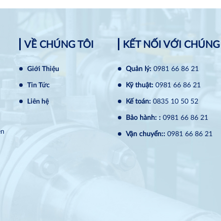
VỀ CHÚNG TÔI
KẾT NỐI VỚI CHÚNG
Giới Thiệu
Quản lý:
0981 66 86 21
Tin Tức
Kỹ thuật:
0981 66 86 21
Liên hệ
Kế toán:
0835 10 50 52
Bảo hành: :
0981 66 86 21
ện
Vận chuyển::
0981 66 86 21