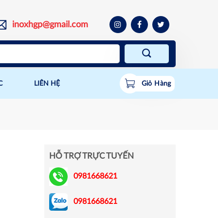
inoxhgp@gmail.com
C
LIÊN HỆ
Giỏ Hàng
HỖ TRỢ TRỰC TUYẾN
0981668621
0981668621