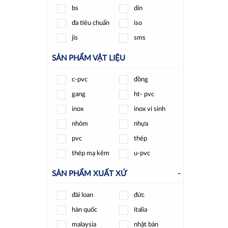
bs
din
shinyi
spiraxsarco
đa tiêu chuẩn
iso
t-blue
tpc
jis
sms
unid
wise
wonil
woteck
SẢN PHẨM VẬT LIỆU
ydk
ynv
c-pvc
đồng
yongchuang
yoshitake
gang
ht- pvc
zenner
inox
inox vi sinh
nhôm
nhựa
pvc
thép
thép mạ kẽm
u-pvc
SẢN PHẨM XUẤT XỨ
-
đài loan
đức
hàn quốc
italia
malaysia
nhật bản