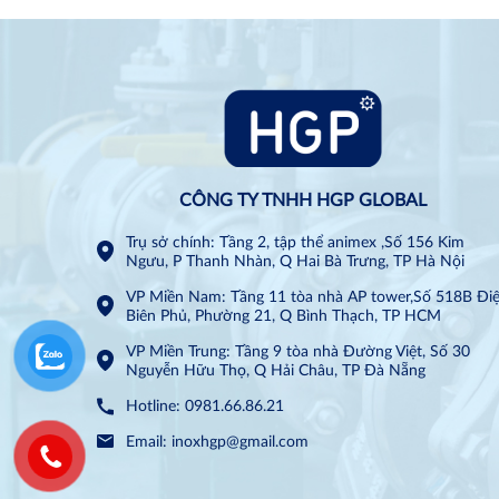
CÔNG TY TNHH HGP GLOBAL
Trụ sở chính: Tầng 2, tập thể animex ,Số 156 Kim
Ngưu, P Thanh Nhàn, Q Hai Bà Trưng, TP Hà Nội
VP Miền Nam: Tầng 11 tòa nhà AP tower,Số 518B Đi
Biên Phủ, Phường 21, Q Bình Thạch, TP HCM
VP Miền Trung: Tầng 9 tòa nhà Đường Việt, Số 30
Nguyễn Hữu Thọ, Q Hải Châu, TP Đà Nẵng
Hotline: 0981.66.86.21
Email: inoxhgp@gmail.com