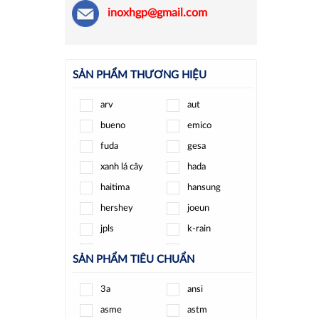
inoxhgp@gmail.com
SẢN PHẨM THƯƠNG HIỆU
arv
aut
bueno
emico
fuda
gesa
xanh lá cây
hada
haitima
hansung
hershey
joeun
jpls
k-rain
kizt
kosaplus
SẢN PHẨM TIÊU CHUẨN
minh hòa
ode
3a
ansi
pmax
round star
asme
astm
samwoo
sanwa