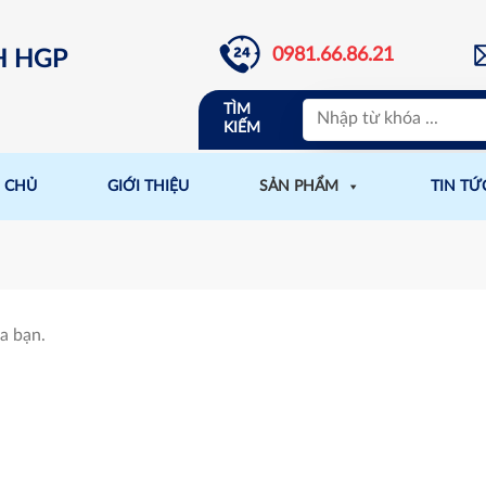
0981.66.86.21
H HGP
TÌM
KIẾM
 CHỦ
GIỚI THIỆU
SẢN PHẨM
TIN TỨ
a bạn.