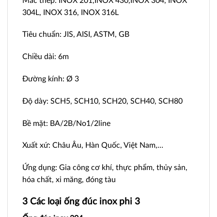
Mác thép: INOX 201,INOX 430,INOX 304, INOX
304L, INOX 316, INOX 316L
Tiêu chuẩn: JIS, AISI, ASTM, GB
Chiều dài: 6m
Đường kính: Ø 3
Độ dày: SCH5, SCH10, SCH20, SCH40, SCH80
Bề mặt: BA/2B/No1/2line
Xuất xứ: Châu Âu, Hàn Quốc, Việt Nam,…
Ứng dụng: Gia công cơ khí, thực phẩm, thủy sản,
hóa chất, xi măng, đóng tàu
3 Các loại ống đúc inox phi 3