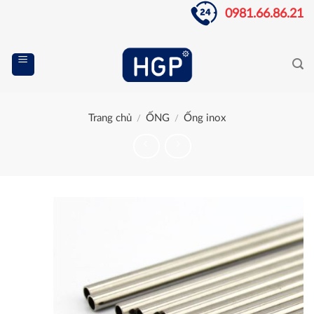
Skip
0981.66.86.21
to
content
Trang chủ
ỐNG
Ống inox
/
/