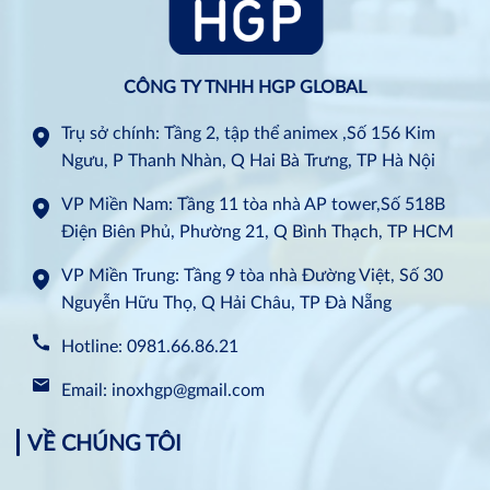
CÔNG TY TNHH HGP GLOBAL
Trụ sở chính: Tầng 2, tập thể animex ,Số 156 Kim
Ngưu, P Thanh Nhàn, Q Hai Bà Trưng, TP Hà Nội
VP Miền Nam: Tầng 11 tòa nhà AP tower,Số 518B
Điện Biên Phủ, Phường 21, Q Bình Thạch, TP HCM
VP Miền Trung: Tầng 9 tòa nhà Đường Việt, Số 30
Nguyễn Hữu Thọ, Q Hải Châu, TP Đà Nẵng
Hotline: 0981.66.86.21
Email: inoxhgp@gmail.com
VỀ CHÚNG TÔI