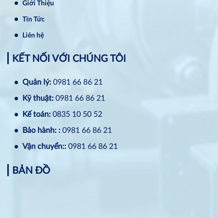
Giới Thiệu
Tin Tức
Liên hệ
KẾT NỐI VỚI CHÚNG TÔI
Quản lý:
0981 66 86 21
Kỹ thuật:
0981 66 86 21
Kế toán:
0835 10 50 52
Bảo hành: :
0981 66 86 21
Vận chuyển::
0981 66 86 21
BẢN ĐỒ