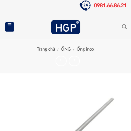
Skip
0981.66.86.21
to
content
Trang chủ
ỐNG
Ống inox
/
/