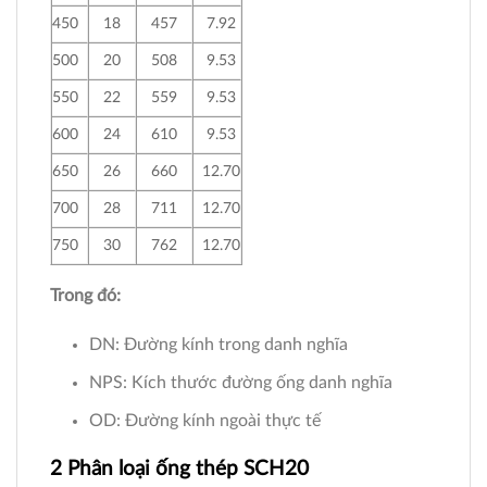
450
18
457
7.92
500
20
508
9.53
550
22
559
9.53
600
24
610
9.53
650
26
660
12.70
700
28
711
12.70
750
30
762
12.70
Trong đó:
DN: Đường kính trong danh nghĩa
NPS: Kích thước đường ống danh nghĩa
OD: Đường kính ngoài thực tế
2 Phân loại ống thép SCH20