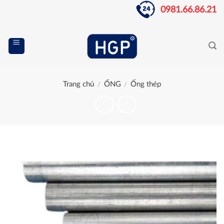
Skip
0981.66.86.21
to
content
Trang chủ
ỐNG
Ống thép
/
/