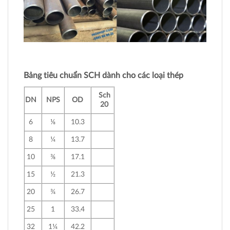
Bảng tiêu chuẩn SCH dành cho các loại thép
Sch
DN
NPS
OD
20
6
⅛
10.3
8
¼
13.7
10
⅜
17.1
15
½
21.3
20
¾
26.7
25
1
33.4
32
1¼
42.2