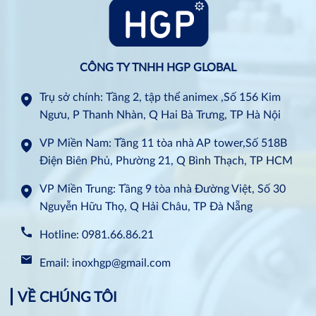
CÔNG TY TNHH HGP GLOBAL
Trụ sở chính: Tầng 2, tập thể animex ,Số 156 Kim
Ngưu, P Thanh Nhàn, Q Hai Bà Trưng, TP Hà Nội
VP Miền Nam: Tầng 11 tòa nhà AP tower,Số 518B
Điện Biên Phủ, Phường 21, Q Bình Thạch, TP HCM
VP Miền Trung: Tầng 9 tòa nhà Đường Việt, Số 30
Nguyễn Hữu Thọ, Q Hải Châu, TP Đà Nẵng
Hotline: 0981.66.86.21
Email: inoxhgp@gmail.com
VỀ CHÚNG TÔI