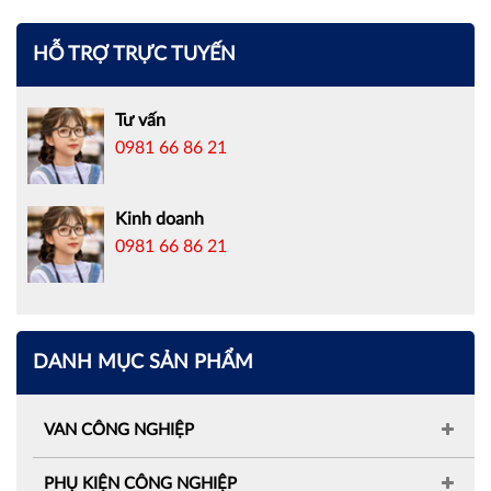
HỖ TRỢ TRỰC TUYẾN
Tư vấn
0981 66 86 21
Kinh doanh
0981 66 86 21
DANH MỤC SẢN PHẨM
VAN CÔNG NGHIỆP
PHỤ KIỆN CÔNG NGHIỆP