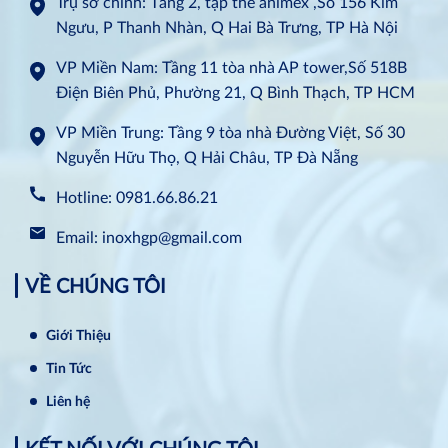
Trụ sở chính: Tầng 2, tập thể animex ,Số 156 Kim
Ngưu, P Thanh Nhàn, Q Hai Bà Trưng, TP Hà Nội
VP Miền Nam: Tầng 11 tòa nhà AP tower,Số 518B
Điện Biên Phủ, Phường 21, Q Bình Thạch, TP HCM
VP Miền Trung: Tầng 9 tòa nhà Đường Việt, Số 30
Nguyễn Hữu Thọ, Q Hải Châu, TP Đà Nẵng
Hotline: 0981.66.86.21
Email: inoxhgp@gmail.com
VỀ CHÚNG TÔI
Giới Thiệu
Tin Tức
Liên hệ