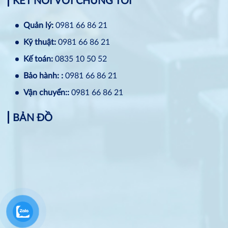
KẾT NỐI VỚI CHÚNG TÔI
Quản lý:
0981 66 86 21
Kỹ thuật:
0981 66 86 21
Kế toán:
0835 10 50 52
Bảo hành: :
0981 66 86 21
Vận chuyển::
0981 66 86 21
BẢN ĐỒ