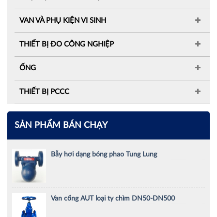
VAN VÀ PHỤ KIỆN VI SINH
THIẾT BỊ ĐO CÔNG NGHIỆP
ỐNG
THIẾT BỊ PCCC
SẢN PHẨM BÁN CHẠY
Bẫy hơi dạng bóng phao Tung Lung
Van cổng AUT loại ty chìm DN50-DN500