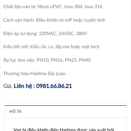
Chất liệu van bi: Nhựa uPVC, inox 304, inox 316
Cách vận hành: Điều khiển on/off hoặc tuyến tính
Điện áp sử dụng: 220VAC, 24VDC, 380V
Kiểu kết nối: Kiểu rắc co, lắp ren hoặc mặt bích
Áp lực làm việc: PN10, PN16, PN25, PN40
Thương hiệu:Haitima Đài Loan
Liên hệ : 0981.66.86.21
Giá:
MÔ TẢ
Van bi điều khiển điện Haitima được sản xuất bởi