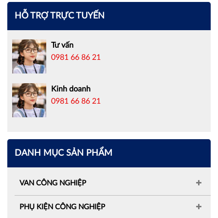
HỖ TRỢ TRỰC TUYẾN
Tư vấn
0981 66 86 21
Kinh doanh
0981 66 86 21
DANH MỤC SẢN PHẨM
VAN CÔNG NGHIỆP
PHỤ KIỆN CÔNG NGHIỆP