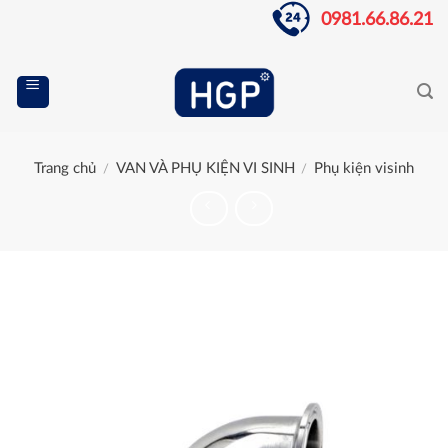
Skip
0981.66.86.21
to
content
Trang chủ
VAN VÀ PHỤ KIỆN VI SINH
Phụ kiện visinh
/
/