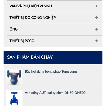
VAN VÀ PHỤ KIỆN VI SINH
THIẾT BỊ ĐO CÔNG NGHIỆP
ỐNG
THIẾT BỊ PCCC
SẢN PHẨM BÁN CHẠY
Bẫy hơi dạng bóng phao Tung Lung
Van cổng AUT loại ty chìm DN50-DN500