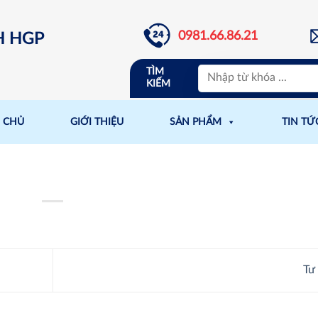
0981.66.86.21
H HGP
TÌM
KIẾM
 CHỦ
GIỚI THIỆU
SẢN PHẨM
TIN TỨ
Tư