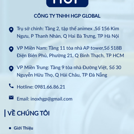
CÔNG TY TNHH HGP GLOBAL
Trụ sở chính: Tầng 2, tập thể animex ,Số 156 Kim
Ngưu, P Thanh Nhàn, Q Hai Bà Trưng, TP Hà Nội
VP Miền Nam: Tầng 11 tòa nhà AP tower,Số 518B
Điện Biên Phủ, Phường 21, Q Bình Thạch, TP HCM
VP Miền Trung: Tầng 9 tòa nhà Đường Việt, Số 30
Nguyễn Hữu Thọ, Q Hải Châu, TP Đà Nẵng
Hotline: 0981.66.86.21
Email: inoxhgp@gmail.com
VỀ CHÚNG TÔI
Giới Thiệu