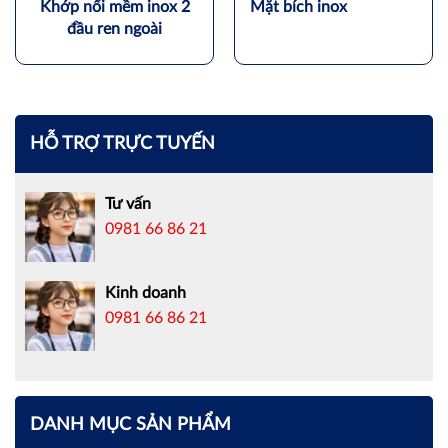
Khớp nối mềm inox 2
Mặt bích inox
đầu ren ngoài
HỖ TRỢ TRỰC TUYẾN
Tư vấn
0981 66 86 21
Kinh doanh
0981 66 86 21
DANH MỤC SẢN PHẨM