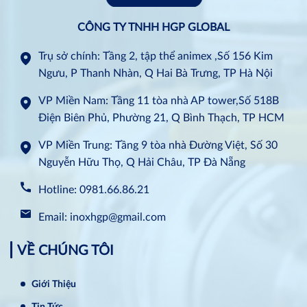
CÔNG TY TNHH HGP GLOBAL
Trụ sở chính: Tầng 2, tập thể animex ,Số 156 Kim
Ngưu, P Thanh Nhàn, Q Hai Bà Trưng, TP Hà Nội
VP Miền Nam: Tầng 11 tòa nhà AP tower,Số 518B
Điện Biên Phủ, Phường 21, Q Bình Thạch, TP HCM
VP Miền Trung: Tầng 9 tòa nhà Đường Việt, Số 30
Nguyễn Hữu Thọ, Q Hải Châu, TP Đà Nẵng
Hotline: 0981.66.86.21
Email: inoxhgp@gmail.com
VỀ CHÚNG TÔI
Giới Thiệu
Tin Tức