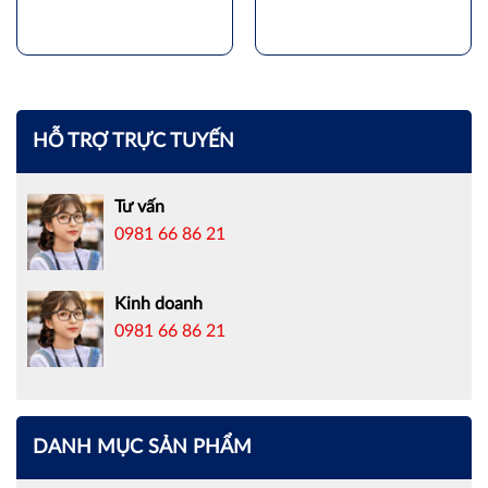
HỖ TRỢ TRỰC TUYẾN
Tư vấn
0981 66 86 21
Kinh doanh
0981 66 86 21
DANH MỤC SẢN PHẨM