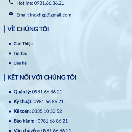
Hotline: 0981.66.86.21
Email: inoxhgp@gmail.com
VỀ CHÚNG TÔI
Giới Thiệu
Tin Tức
Liên hệ
KẾT NỐI VỚI CHÚNG TÔI
Quản lý:
0981 66 86 21
Kỹ thuật:
0981 66 86 21
Kế toán:
0835 10 50 52
Bảo hành: :
0981 66 86 21
Vận chuyển::
0981 66 86 21