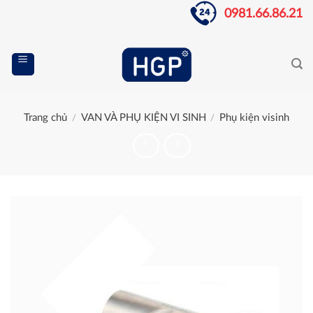
Skip
0981.66.86.21
to
content
Trang chủ
VAN VÀ PHỤ KIỆN VI SINH
Phụ kiện visinh
/
/