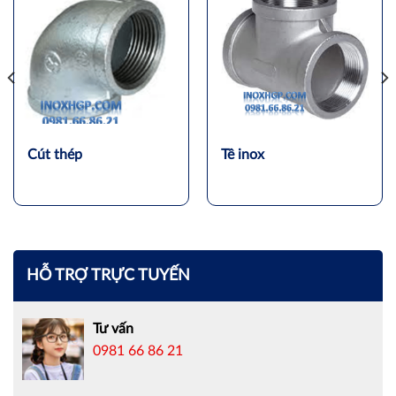
Cút thép
Tê inox
HỖ TRỢ TRỰC TUYẾN
Tư vấn
0981 66 86 21