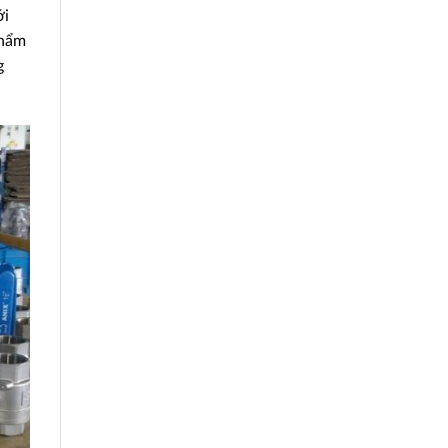
ới
phẩm
g