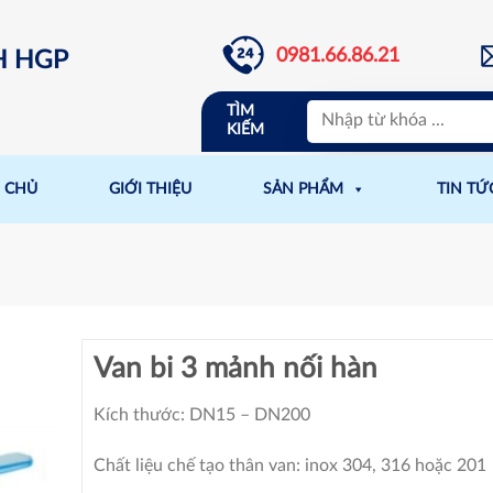
0981.66.86.21
H HGP
TÌM
KIẾM
 CHỦ
GIỚI THIỆU
SẢN PHẨM
TIN TỨ
Van bi 3 mảnh nối hàn
Kích thước: DN15 – DN200
Chất liệu chế tạo thân van: inox 304, 316 hoặc 201