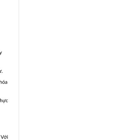
y
ư.
 hóa
thực
 Với