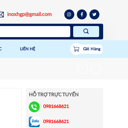
inoxhgp@gmail.com
C
LIÊN HỆ
Giỏ Hàng
HỖ TRỢ TRỰC TUYẾN
0981668621
0981668621