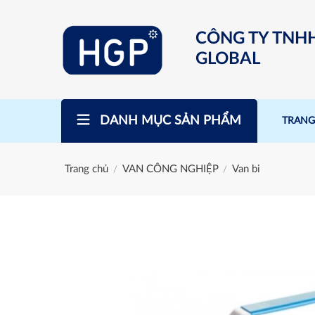
Skip
to
CÔNG TY TNH
content
GLOBAL
DANH MỤC SẢN PHẨM
TRANG
Trang chủ
VAN CÔNG NGHIỆP
Van bi
/
/