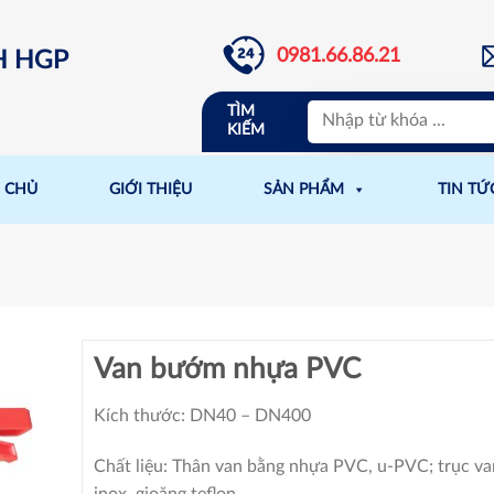
0981.66.86.21
H HGP
TÌM
KIẾM
 CHỦ
GIỚI THIỆU
SẢN PHẨM
TIN TỨ
Van bướm nhựa PVC
Kích thước: DN40 – DN400
Chất liệu: Thân van bằng nhựa PVC, u-PVC; trục v