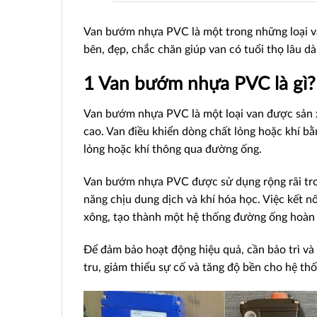
Van bướm nhựa PVC là một trong những loại va
bên, đẹp, chắc chăn giúp van có tuổi thọ lâu d
1 Van bướm nhựa PVC là gì
Van bướm nhựa PVC là một loại van được sản xu
cao. Van điều khiển dòng chất lỏng hoặc khí b
lỏng hoặc khí thông qua đường ống.
Van bướm nhựa PVC được sử dụng rộng rãi tro
năng chịu dung dịch và khí hóa học. Việc kết 
xông, tạo thành một hệ thống đường ống hoàn 
Để đảm bảo hoạt động hiệu quả, cần bảo trì và
tru, giảm thiểu sự cố và tăng độ bền cho hệ t