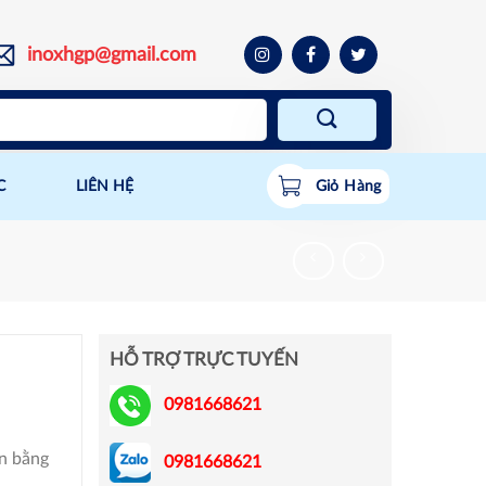
inoxhgp@gmail.com
C
LIÊN HỆ
Giỏ Hàng
HỖ TRỢ TRỰC TUYẾN
0981668621
an bằng
0981668621