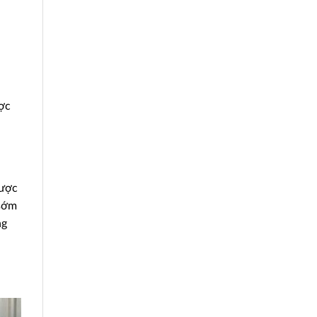
ược
được
 sớm
ng