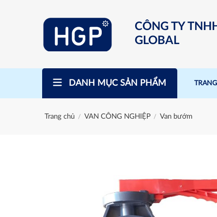
Skip
to
CÔNG TY TNH
content
GLOBAL
DANH MỤC SẢN PHẨM
TRANG
Trang chủ
VAN CÔNG NGHIỆP
Van bướm
/
/