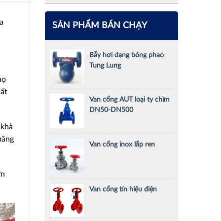
a
SẢN PHẨM BÁN CHẠY
Bẫy hơi dạng bóng phao
Tung Lung
họ
hất
Van cổng AUT loại ty chìm
DN50-DN500
 khả
măng
Van cổng inox lắp ren
ơn
Van cổng tín hiệu điện