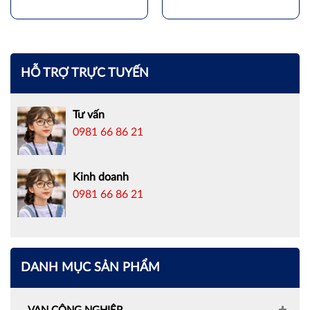
HỖ TRỢ TRỰC TUYẾN
Tư vấn
0981 66 86 21
Kinh doanh
0981 66 86 21
DANH MỤC SẢN PHẨM