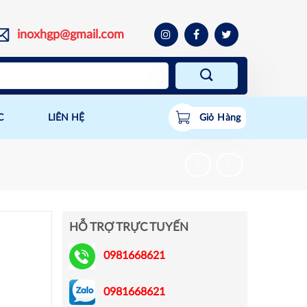
inoxhgp@gmail.com
C
LIÊN HỆ
Giỏ Hàng
HỖ TRỢ TRỰC TUYẾN
0981668621
0981668621