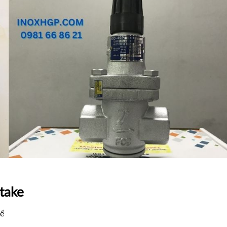
itake
kể