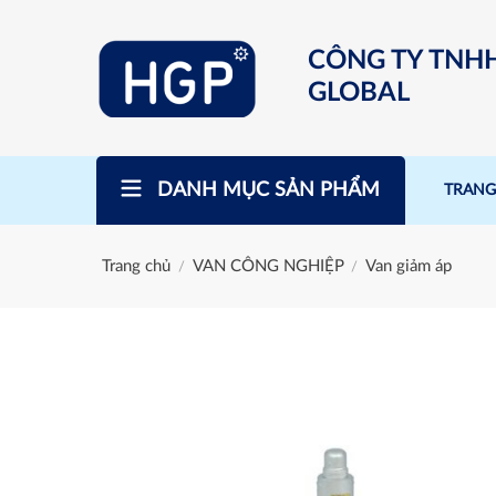
Skip
to
CÔNG TY TNH
content
GLOBAL
DANH MỤC SẢN PHẨM
TRANG
Trang chủ
VAN CÔNG NGHIỆP
Van giảm áp
/
/