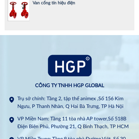
Van cổng tín hiệu điện
CÔNG TY TNHH HGP GLOBAL
Trụ sở chính: Tầng 2, tập thể animex ,Số 156 Kim
Ngưu, P Thanh Nhàn, Q Hai Bà Trưng, TP Hà Nội
VP Miền Nam: Tầng 11 tòa nhà AP tower,Số 518B
Điện Biên Phủ, Phường 21, Q Bình Thạch, TP HCM
VP Miền Trung: Tầng 9 tòa nhà Đường Việt, Số 30