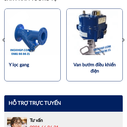
Y lọc gang
Van bướm điều khiển
điện
HỖ TRỢ TRỰC TUYẾN
Tư vấn