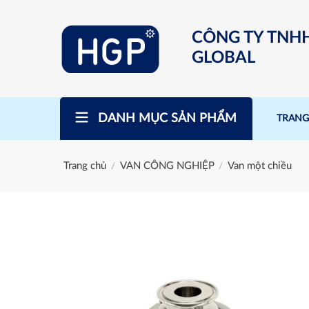
Skip
to
CÔNG TY TNH
content
GLOBAL
DANH MỤC SẢN PHẨM
TRANG
Trang chủ
VAN CÔNG NGHIỆP
Van một chiều
/
/