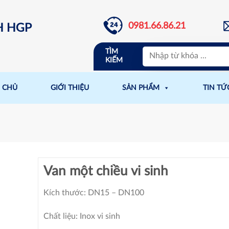
0981.66.86.21
H HGP
TÌM
KIẾM
 CHỦ
GIỚI THIỆU
SẢN PHẨM
TIN TỨ
Van một chiều vi sinh
Kích thước: DN15 – DN100
Chất liệu: Inox vi sinh