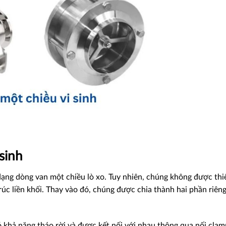
 sinh
dạng dòng van một chiều lò xo. Tuy nhiên, chúng không được thi
úc liền khối. Thay vào đó, chúng được chia thành hai phần riên
 khả năng tháo rời và được kết nối với nhau thông qua nối clam