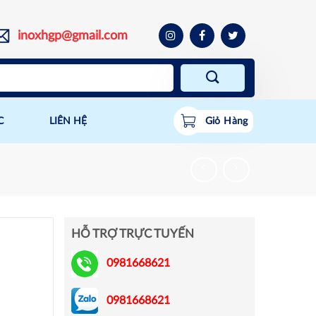
inoxhgp@gmail.com
C
LIÊN HỆ
Giỏ Hàng
HỖ TRỢ TRỰC TUYẾN
0981668621
0981668621