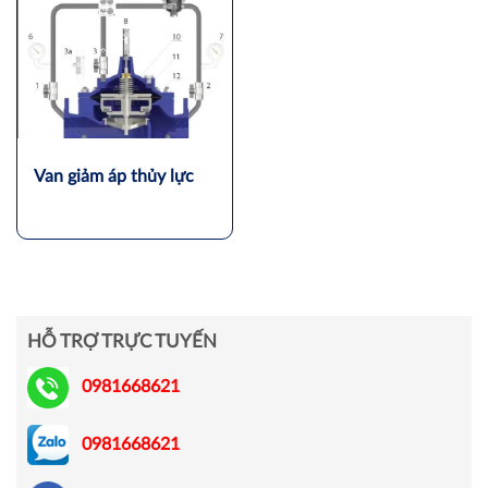
Van giảm áp thủy lực
HỖ TRỢ TRỰC TUYẾN
0981668621
0981668621