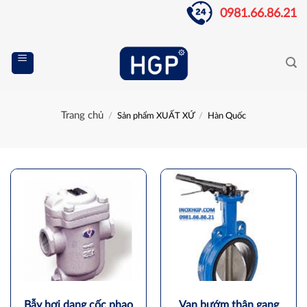
Skip
0981.66.86.21
to
content
Trang chủ
/
Sản phẩm XUẤT XỨ
/
Hàn Quốc
Bẫy hơi dạng cốc phao
Van bướm thân gang