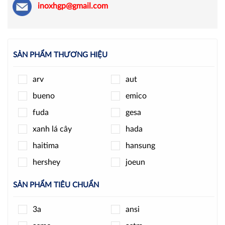
inoxhgp@gmail.com
SẢN PHẨM THƯƠNG HIỆU
arv
aut
bueno
emico
fuda
gesa
xanh lá cây
hada
haitima
hansung
hershey
joeun
jpls
k-rain
SẢN PHẨM TIÊU CHUẨN
kizt
kosaplus
3a
ansi
minh hòa
ode