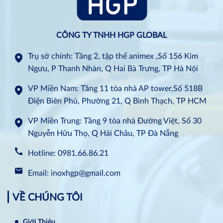
CÔNG TY TNHH HGP GLOBAL
Trụ sở chính: Tầng 2, tập thể animex ,Số 156 Kim
Ngưu, P Thanh Nhàn, Q Hai Bà Trưng, TP Hà Nội
VP Miền Nam: Tầng 11 tòa nhà AP tower,Số 518B
Điện Biên Phủ, Phường 21, Q Bình Thạch, TP HCM
VP Miền Trung: Tầng 9 tòa nhà Đường Việt, Số 30
Nguyễn Hữu Thọ, Q Hải Châu, TP Đà Nẵng
Hotline: 0981.66.86.21
Email: inoxhgp@gmail.com
VỀ CHÚNG TÔI
Giới Thiệu