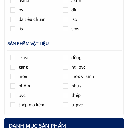
asme
astm
pmax
round star
bs
din
samwoo
sanwa
đa tiêu chuẩn
iso
shinyi
spiraxsarco
jis
sms
t-blue
tpc
unid
wise
SẢN PHẨM VẬT LIỆU
wonil
woteck
c-pvc
đồng
ydk
ynv
gang
ht- pvc
yongchuang
yoshitake
inox
inox vi sinh
zenner
nhôm
nhựa
pvc
thép
thép mạ kẽm
u-pvc
DANH MỤC SẢN PHẨM