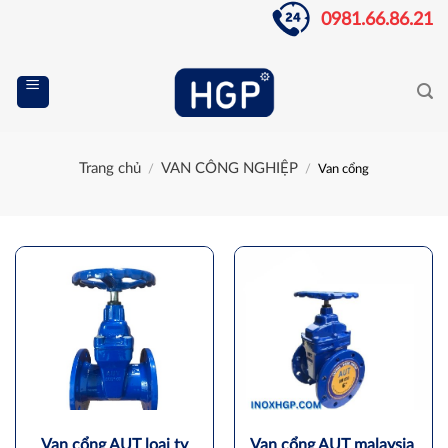
Skip
0981.66.86.21
to
content
Trang chủ
VAN CÔNG NGHIỆP
/
/
Van cổng
Van cổng AUT loại ty
Van cổng AUT malaysia