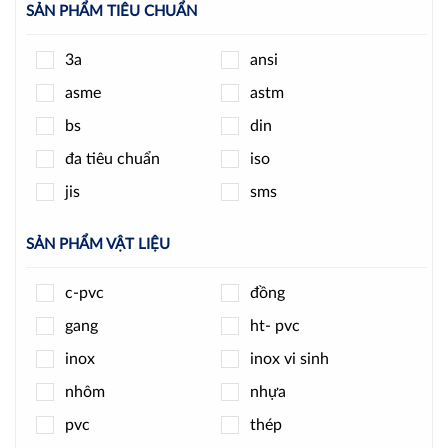
SẢN PHẨM TIÊU CHUẨN
kizt
kosaplus
3a
ansi
minh hòa
ode
asme
astm
pmax
round star
bs
din
samwoo
sanwa
đa tiêu chuẩn
iso
shinyi
spiraxsarco
jis
sms
t-blue
tpc
unid
wise
SẢN PHẨM VẬT LIỆU
wonil
woteck
c-pvc
đồng
ydk
ynv
gang
ht- pvc
yongchuang
yoshitake
inox
inox vi sinh
zenner
nhôm
nhựa
pvc
thép