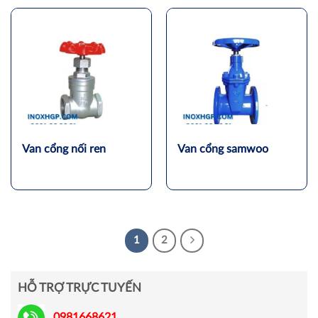
Van cổng nối ren
Van cổng samwoo
1
2
HỖ TRỢ TRỰC TUYẾN
0981668621