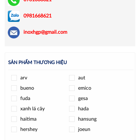
0981668621
inoxhgp@gmail.com
SẢN PHẨM THƯƠNG HIỆU
arv
aut
bueno
emico
fuda
gesa
xanh lá cây
hada
haitima
hansung
hershey
joeun
jpls
k-rain