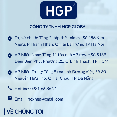
CÔNG TY TNHH HGP GLOBAL
Trụ sở chính: Tầng 2, tập thể animex ,Số 156 Kim
Ngưu, P Thanh Nhàn, Q Hai Bà Trưng, TP Hà Nội
VP Miền Nam: Tầng 11 tòa nhà AP tower,Số 518B
Điện Biên Phủ, Phường 21, Q Bình Thạch, TP HCM
VP Miền Trung: Tầng 9 tòa nhà Đường Việt, Số 30
Nguyễn Hữu Thọ, Q Hải Châu, TP Đà Nẵng
Hotline: 0981.66.86.21
Email: inoxhgp@gmail.com
VỀ CHÚNG TÔI