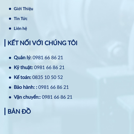
Giới Thiệu
Tin Tức
Liên hệ
KẾT NỐI VỚI CHÚNG TÔI
Quản lý:
0981 66 86 21
Kỹ thuật:
0981 66 86 21
Kế toán:
0835 10 50 52
Bảo hành: :
0981 66 86 21
Vận chuyển::
0981 66 86 21
BẢN ĐỒ