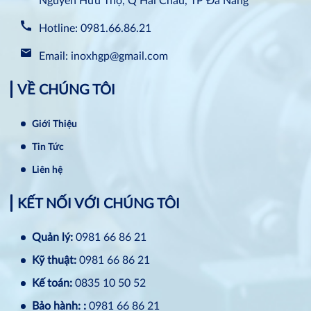
Nguyễn Hữu Thọ, Q Hải Châu, TP Đà Nẵng
Hotline: 0981.66.86.21
Email: inoxhgp@gmail.com
VỀ CHÚNG TÔI
Giới Thiệu
Tin Tức
Liên hệ
KẾT NỐI VỚI CHÚNG TÔI
Quản lý:
0981 66 86 21
Kỹ thuật:
0981 66 86 21
Kế toán:
0835 10 50 52
Bảo hành: :
0981 66 86 21