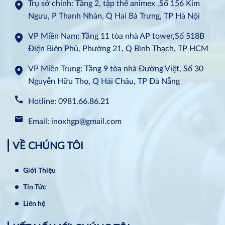
Trụ sở chính: Tầng 2, tập thể animex ,Số 156 Kim
Ngưu, P Thanh Nhàn, Q Hai Bà Trưng, TP Hà Nội
VP Miền Nam: Tầng 11 tòa nhà AP tower,Số 518B
Điện Biên Phủ, Phường 21, Q Bình Thạch, TP HCM
VP Miền Trung: Tầng 9 tòa nhà Đường Việt, Số 30
Nguyễn Hữu Thọ, Q Hải Châu, TP Đà Nẵng
Hotline: 0981.66.86.21
Email: inoxhgp@gmail.com
VỀ CHÚNG TÔI
Giới Thiệu
Tin Tức
Liên hệ