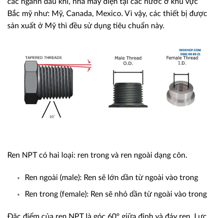
các ngành dầu khí, nhà máy điện tại các nước ở khu vực
Bắc mỹ như: Mỹ, Canada, Mexico. Vì vậy, các thiết bị được
sản xuất ở Mỹ thì đều sử dụng tiêu chuẩn này.
Ren NPT có hai loại: ren trong và ren ngoài dạng côn.
Ren ngoài (male): Ren sẽ lớn dần từ ngoài vào trong
Ren trong (female): Ren sẽ nhỏ dần từ ngoài vào trong
Đặc điểm của ren NPT là góc 60° giữa đỉnh và đáy ren. Lực